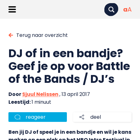
a
A
Terug naar overzicht
DJ of in een bandje?
Geef je op voor Battle
of the Bands / DJ’s
Door
Sjuul Nelissen
, 13 april 2017
Leestijd:
1 minuut
reageer
deel
Ben jij DJ of speel je in een bandje en wil je kans
maken op een plek op het HBO Intro Festival in