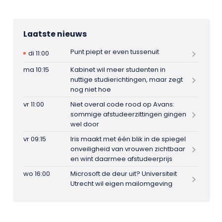
Laatste nieuws
Punt piept er even tussenuit
di 11:00
ma 10:15
Kabinet wil meer studenten in
nuttige studierichtingen, maar zegt
nog niet hoe
vr 11:00
Niet overal code rood op Avans:
sommige afstudeerzittingen gingen
wel door
vr 09:15
Iris maakt met één blik in de spiegel
onveiligheid van vrouwen zichtbaar
en wint daarmee afstudeerprijs
wo 16:00
Microsoft de deur uit? Universiteit
Utrecht wil eigen mailomgeving