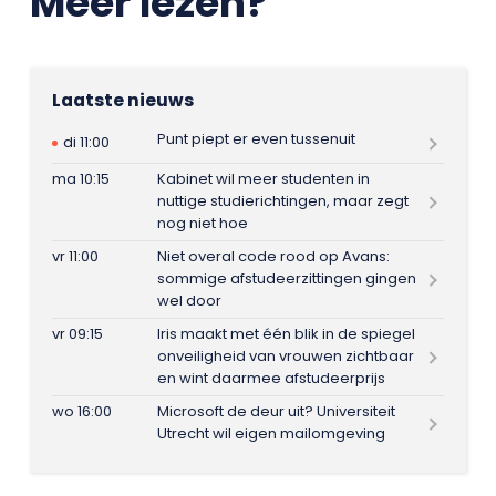
Meer lezen?
Laatste nieuws
Punt piept er even tussenuit
di 11:00
ma 10:15
Kabinet wil meer studenten in
nuttige studierichtingen, maar zegt
nog niet hoe
vr 11:00
Niet overal code rood op Avans:
sommige afstudeerzittingen gingen
wel door
vr 09:15
Iris maakt met één blik in de spiegel
onveiligheid van vrouwen zichtbaar
en wint daarmee afstudeerprijs
wo 16:00
Microsoft de deur uit? Universiteit
Utrecht wil eigen mailomgeving