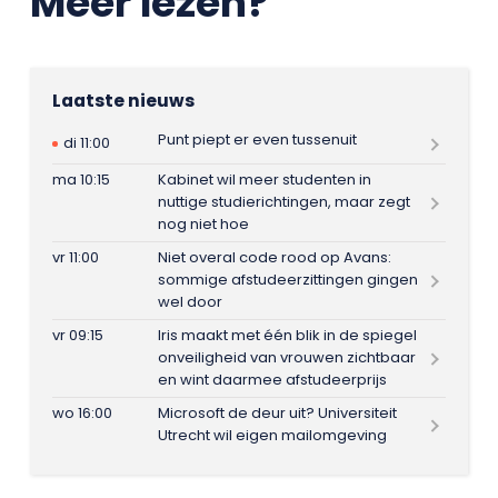
Meer lezen?
Laatste nieuws
Punt piept er even tussenuit
di 11:00
ma 10:15
Kabinet wil meer studenten in
nuttige studierichtingen, maar zegt
nog niet hoe
vr 11:00
Niet overal code rood op Avans:
sommige afstudeerzittingen gingen
wel door
vr 09:15
Iris maakt met één blik in de spiegel
onveiligheid van vrouwen zichtbaar
en wint daarmee afstudeerprijs
wo 16:00
Microsoft de deur uit? Universiteit
Utrecht wil eigen mailomgeving