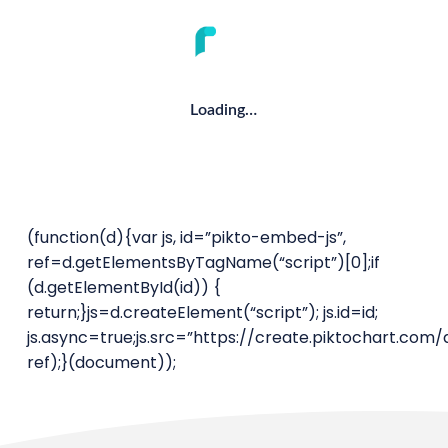
Loading…
(function(d){var js, id=”pikto-embed-js”,
ref=d.getElementsByTagName(“script”)[0];if
(d.getElementById(id)) {
return;}js=d.createElement(“script”); js.id=id;
js.async=true;js.src=”https://create.piktochart.com
ref);}(document));