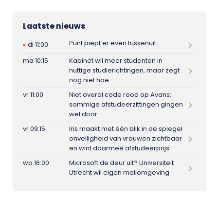
Laatste nieuws
Punt piept er even tussenuit
di 11:00
ma 10:15
Kabinet wil meer studenten in
nuttige studierichtingen, maar zegt
nog niet hoe
vr 11:00
Niet overal code rood op Avans:
sommige afstudeerzittingen gingen
wel door
vr 09:15
Iris maakt met één blik in de spiegel
onveiligheid van vrouwen zichtbaar
en wint daarmee afstudeerprijs
wo 16:00
Microsoft de deur uit? Universiteit
Utrecht wil eigen mailomgeving