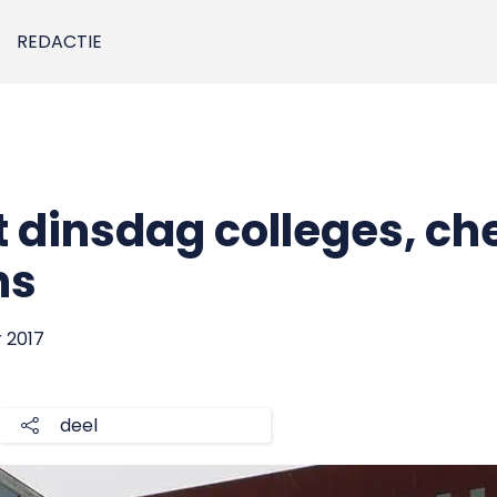
REDACTIE
 dinsdag colleges, ch
ns
r 2017
deel