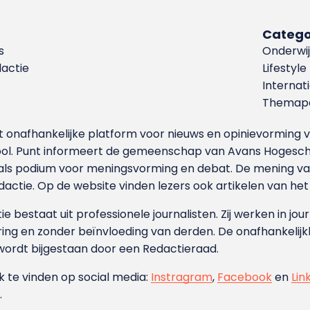
Catego
s
Onderwij
dactie
Lifestyle
Internat
Themapa
et onafhankelijke platform voor nieuws en opinievormin
ool. Punt informeert de gemeenschap van Avans Hogesch
als podium voor meningsvorming en debat. De mening van 
dactie. Op de website vinden lezers ook artikelen van he
e bestaat uit professionele journalisten. Zij werken in jour
ing en zonder beïnvloeding van derden. De onafhankelijk
wordt bijgestaan door een Redactieraad.
ok te vinden op social media:
Instragram
,
Facebook
en
Lin
.