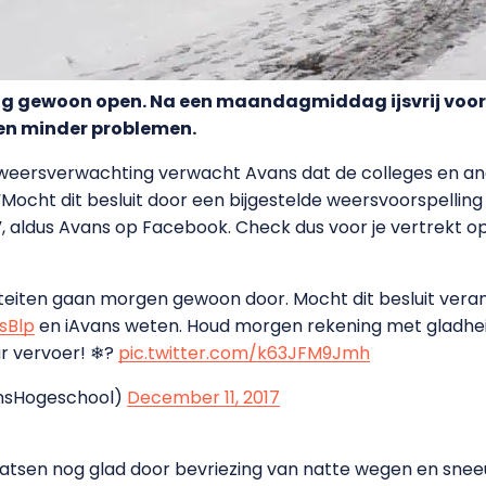
g gewoon open. Na een maandagmiddag ijsvrij voo
en minder problemen.
weersverwachting verwacht Avans dat de colleges en and
ocht dit besluit door een bijgestelde weersvoorspelling
, aldus Avans op Facebook. Check dus voor je vertrekt op iA
iteiten gaan morgen gewoon door. Mocht dit besluit vera
sBlp
en iAvans weten. Houd morgen rekening met gladhe
r vervoer! ❄?️
pic.twitter.com/k63JFM9Jmh
nsHogeschool)
December 11, 2017
atsen nog glad door bevriezing van natte wegen en sneeu