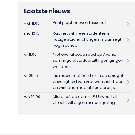
Laatste nieuws
Punt piept er even tussenuit
di 11:00
ma 10:15
Kabinet wil meer studenten in
nuttige studierichtingen, maar zegt
nog niet hoe
vr 11:00
Niet overal code rood op Avans:
sommige afstudeerzittingen gingen
wel door
vr 09:15
Iris maakt met één blik in de spiegel
onveiligheid van vrouwen zichtbaar
en wint daarmee afstudeerprijs
wo 16:00
Microsoft de deur uit? Universiteit
Utrecht wil eigen mailomgeving