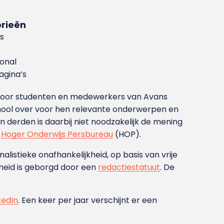
rieën
s
ional
gina’s
g voor studenten en medewerkers van Avans
ool over voor hen relevante onderwerpen en
derden is daarbij niet noodzakelijk de mening
t
Hoger Onderwijs Persbureau
(HOP).
nalistieke onafhankelijkheid, op basis van vrije
heid is geborgd door een
redactiestatuut
. De
kedIn
. Een keer per jaar verschijnt er een