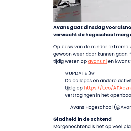
Avans gaat dinsdag vooralsno
verwacht de hogeschool morg
Op basis van de minder extreme 
gewoon weer door kunnen gaan. “M
tijdig weten op
avans.nl
en iAvans”
❄UPDATE 3❄
De colleges en andere activ
tijdig op
https://t.co/ATAczn
vertragingen in het openbaa
— Avans Hogeschool (@Ava
Gladheid in de ochtend
Morgenochtend is het op veel pla