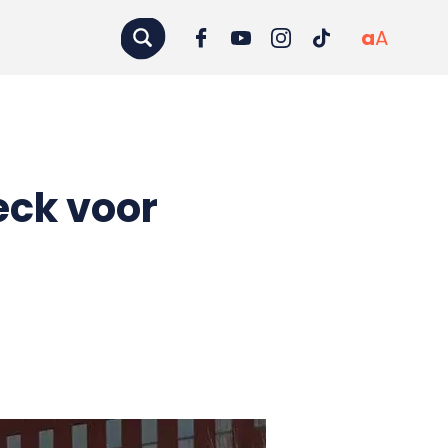
a
A
eck voor