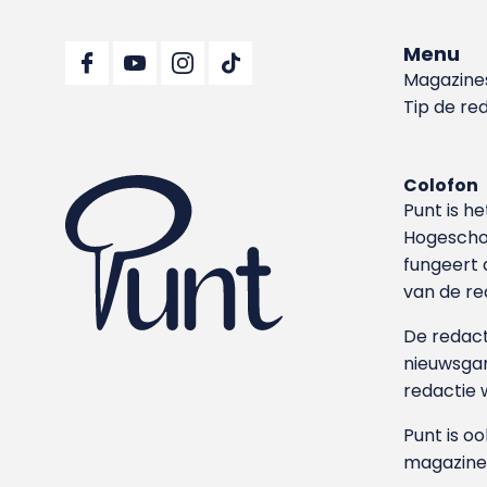
Menu
Magazine
Tip de re
Colofon
Punt is h
Hoge­sch
fungeert 
van de re
De redacti
nieuwsgar
redactie 
Punt is o
magazine