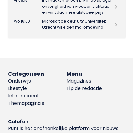
vr 09:15
Iris maakt met één blik in de spiegel
onveiligheid van vrouwen zichtbaar
en wint daarmee afstudeerprijs
wo 16:00
Microsoft de deur uit? Universiteit
Utrecht wil eigen mailomgeving
Categorieën
Menu
Onderwijs
Magazines
Lifestyle
Tip de redactie
International
Themapagina’s
Colofon
Punt is het onafhankelijke platform voor nieuws