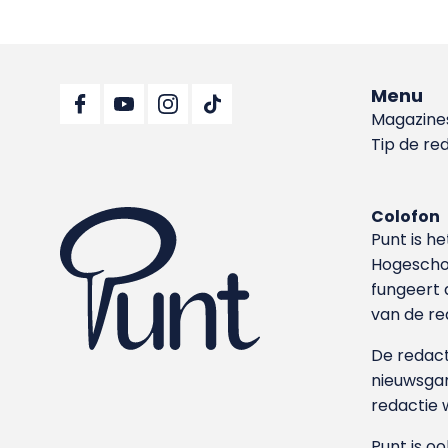
Menu
Magazine
Tip de re
Colofon
Punt is h
Hoge­sch
fungeert 
van de re
De redacti
nieuwsgar
redactie 
Punt is o