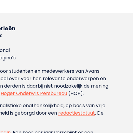
rieën
s
ional
gina’s
g voor studenten en medewerkers van Avans
ool over voor hen relevante onderwerpen en
derden is daarbij niet noodzakelijk de mening
t
Hoger Onderwijs Persbureau
(HOP).
nalistieke onafhankelijkheid, op basis van vrije
heid is geborgd door een
redactiestatuut
. De
kedIn
. Een keer per jaar verschijnt er een