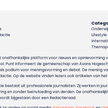
Catego
s
Onderwij
dactie
Lifestyle
Internat
Themapa
et onafhankelijke platform voor nieuws en opinievormin
ool. Punt informeert de gemeenschap van Avans Hogesch
als podium voor meningsvorming en debat. De mening van 
dactie. Op de website vinden lezers ook artikelen van he
e bestaat uit professionele journalisten. Zij werken in jour
ing en zonder beïnvloeding van derden. De onafhankelijk
wordt bijgestaan door een Redactieraad.
ok te vinden op social media:
Instragram
,
Facebook
en
Lin