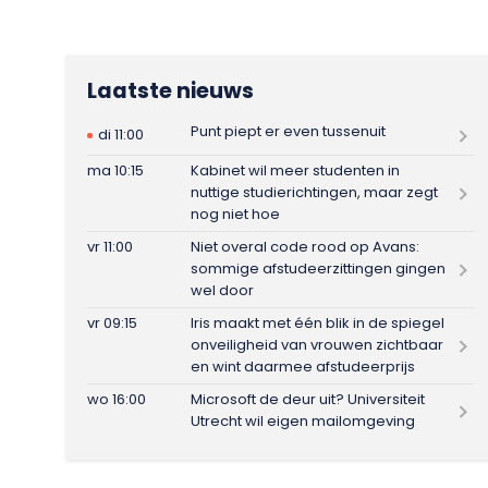
Laatste nieuws
Punt piept er even tussenuit
di 11:00
ma 10:15
Kabinet wil meer studenten in
nuttige studierichtingen, maar zegt
nog niet hoe
vr 11:00
Niet overal code rood op Avans:
sommige afstudeerzittingen gingen
wel door
vr 09:15
Iris maakt met één blik in de spiegel
onveiligheid van vrouwen zichtbaar
en wint daarmee afstudeerprijs
wo 16:00
Microsoft de deur uit? Universiteit
Utrecht wil eigen mailomgeving