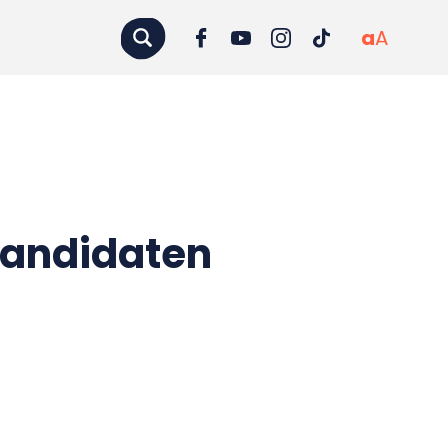
a
A
andidaten