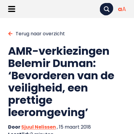
a
A
Terug naar overzicht
AMR-verkiezingen
Belemir Duman:
‘Bevorderen van de
veiligheid, een
prettige
leeromgeving’
Door
Sjuul Nelissen
, 15 maart 2018