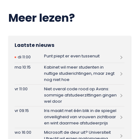
Meer lezen?
Laatste nieuws
Punt piept er even tussenuit
di 11:00
ma 10:15
Kabinet wil meer studenten in
nuttige studierichtingen, maar zegt
nog niet hoe
vr 11:00
Niet overal code rood op Avans:
sommige afstudeerzittingen gingen
wel door
vr 09:15
Iris maakt met één blik in de spiegel
onveiligheid van vrouwen zichtbaar
en wint daarmee afstudeerprijs
wo 16:00
Microsoft de deur uit? Universiteit
Utrecht wil eigen mailomgeving