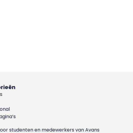
rieën
s
ional
gina’s
g voor studenten en medewerkers van Avans