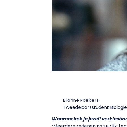
Elianne Roebers
Tweedejaarsstudent Biologi
Waarom heb je jezelf verkiesb
“Meerdere redenen natuurlijk, ten