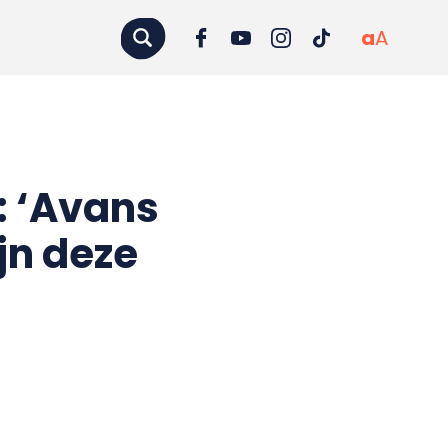
a
A
: ‘Avans
jn deze