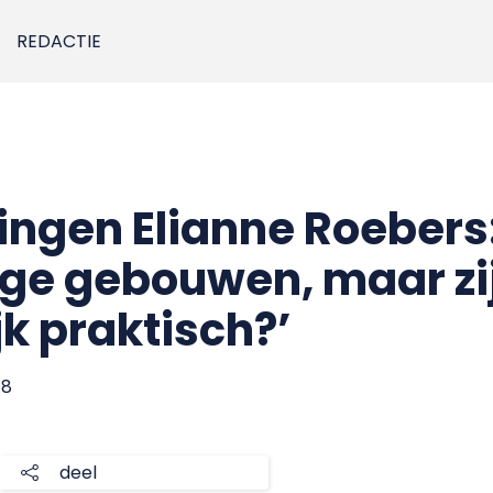
REDACTIE
ngen Elianne Roebers
ige gebouwen, maar zi
k praktisch?’
18
deel