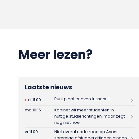
Meer lezen?
Laatste nieuws
Punt piept er even tussenuit
di 11:00
ma 10:15
Kabinet wil meer studenten in
nuttige studierichtingen, maar zegt
nog niet hoe
vr 11:00
Niet overal code rood op Avans:
sommige afstudeerzittingen gingen