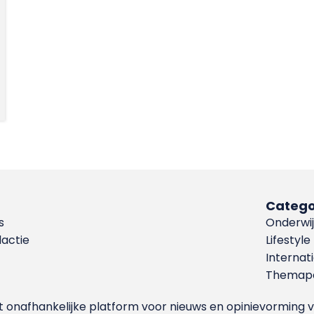
Catego
s
Onderwij
dactie
Lifestyle
Internat
Themapa
et onafhankelijke platform voor nieuws en opinievormin