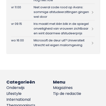
nog niet hoe
vr 11:00
Niet overal code rood op Avans:
sommige afstudeerzittingen gingen
wel door
vr 09:15
Iris maakt met één blik in de spiegel
onveiligheid van vrouwen zichtbaar
en wint daarmee afstudeerprijs
wo 16:00
Microsoft de deur uit? Universiteit
Utrecht wil eigen mailomgeving
Categorieën
Menu
Onderwijs
Magazines
Lifestyle
Tip de redactie
International
Themapagina’s