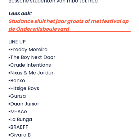
Bossche studenten van mbo tot hbo.
Lees ook:
Studance sluit het jaar groots af met festival op
de Onderwijsboulevard
LINE UP:
▪Freddy Moreira
▪The Boy Next Door
▪Crude Intentions
▪Nixus & Mc Jordan
▪Bonxo
▪Hitsige Boys
▪Gunza
▪Daan Junior
▪M-Ace
▪La Bunga
▪BRAEFF
▪Givaro B