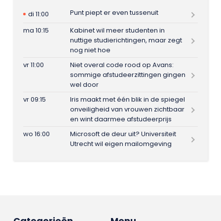
Punt piept er even tussenuit
di 11:00
ma 10:15
Kabinet wil meer studenten in
nuttige studierichtingen, maar zegt
nog niet hoe
vr 11:00
Niet overal code rood op Avans:
sommige afstudeerzittingen gingen
wel door
vr 09:15
Iris maakt met één blik in de spiegel
onveiligheid van vrouwen zichtbaar
en wint daarmee afstudeerprijs
wo 16:00
Microsoft de deur uit? Universiteit
Utrecht wil eigen mailomgeving
Categorieën
Menu