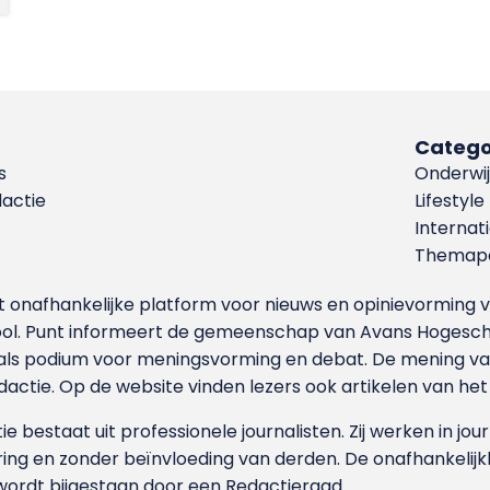
Catego
s
Onderwij
dactie
Lifestyle
Internat
Themapa
et onafhankelijke platform voor nieuws en opinievormin
ool. Punt informeert de gemeenschap van Avans Hogesch
als podium voor meningsvorming en debat. De mening van 
dactie. Op de website vinden lezers ook artikelen van he
e bestaat uit professionele journalisten. Zij werken in jour
ing en zonder beïnvloeding van derden. De onafhankelijk
wordt bijgestaan door een Redactieraad.