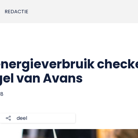
REDACTIE
energieverbruik check
gel van Avans
18
deel