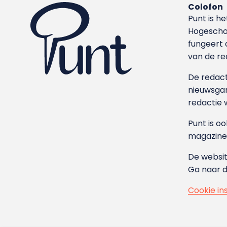
Colofon
Punt is h
Hoge­sch
fungeert 
van de re
De redacti
nieuwsgar
redactie 
Punt is o
magazine
De websit
Ga naar 
Cookie in