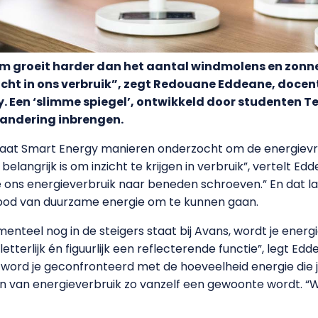
 groeit harder dan het aantal windmolens en zonne
icht in ons verbruik”, zegt Redouane Eddeane, docen
. Een ‘slimme spiegel’, ontwikkeld door studenten T
randering inbrengen.
oraat Smart Energy manieren onderzocht om de energievr
langrijk is om inzicht te krijgen in verbruik”, vertelt Ed
 ons energieverbruik naar beneden schroeven.” En dat la
od van duurzame energie om te kunnen gaan.
enteel nog in de steigers staat bij Avans, wordt je energi
tterlijk én figuurlijk een reflecterende functie”, legt Eddea
zit, word je geconfronteerd met de hoeveelheid energie di
n van energieverbruik zo vanzelf een gewoonte wordt. “W