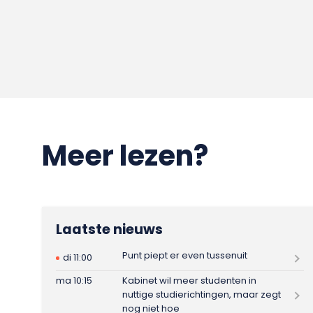
Meer lezen?
Laatste nieuws
Punt piept er even tussenuit
di 11:00
ma 10:15
Kabinet wil meer studenten in
nuttige studierichtingen, maar zegt
nog niet hoe