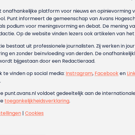
et onafhankelijke platform voor nieuws en opinievormin
ool. Punt informeert de gemeenschap van Avans Hogesch
als podium voor meningsvorming en debat. De mening van 
dactie. Op de website vinden lezers ook artikelen van he
e bestaat uit professionele journalisten. Zij werken in jour
ing en zonder beïnvloeding van derden. De onafhankelijk
wordt bijgestaan door een Redactieraad.
ok te vinden op social media:
Instragram
,
Facebook
en
Lin
.
e punt.avans.nl voldoet gedeeltelijk aan de internationale
de
toegankelijkheidsverklaring
.
stellingen
|
Cookies