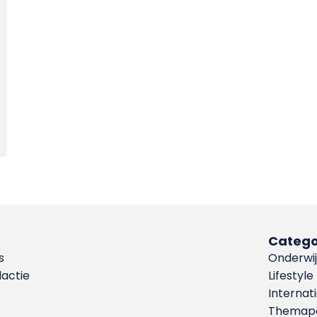
Catego
s
Onderwij
dactie
Lifestyle
Internat
Themapa