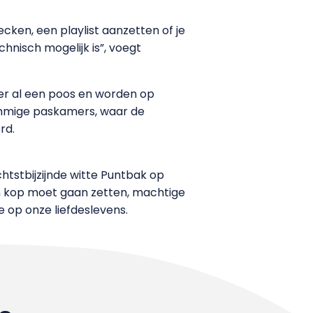
cken, een playlist aanzetten of je
hnisch mogelijk is”, voegt
jn er al een poos en worden op
sommige paskamers, waar de
rd.
tstbijzijnde witte Puntbak op
jn kop moet gaan zetten, machtige
e op onze liefdeslevens.