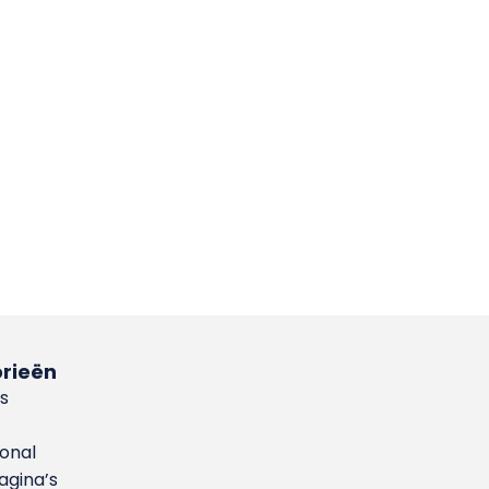
rieën
s
ional
gina’s