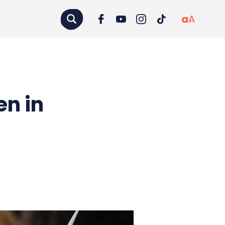
a
A
en in