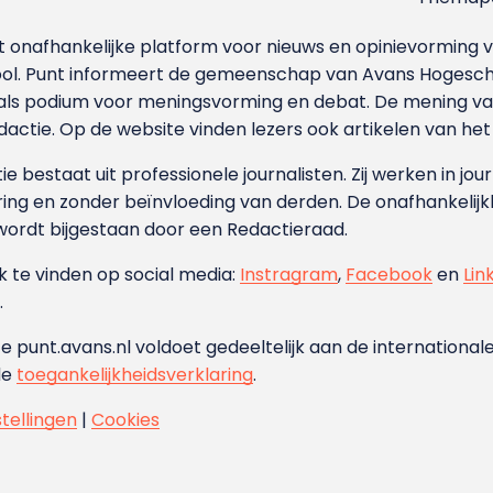
et onafhankelijke platform voor nieuws en opinievormin
ool. Punt informeert de gemeenschap van Avans Hogesch
als podium voor meningsvorming en debat. De mening van 
dactie. Op de website vinden lezers ook artikelen van he
e bestaat uit professionele journalisten. Zij werken in jour
ing en zonder beïnvloeding van derden. De onafhankelijk
wordt bijgestaan door een Redactieraad.
ok te vinden op social media:
Instragram
,
Facebook
en
Lin
.
e punt.avans.nl voldoet gedeeltelijk aan de internationale
de
toegankelijkheidsverklaring
.
stellingen
|
Cookies