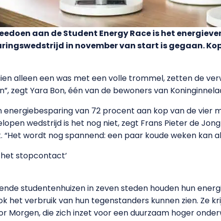
meedoen aan de Student Energy Race is het energieve
ingswedstrijd in november van start is gegaan. Kopl
ien alleen een was met een volle trommel, zetten de ve
an”, zegt Yara Bon, één van de bewoners van Koninginnelaa
n energiebesparing van 72 procent aan kop van de vier
elopen wedstrijd is het nog niet, zegt Frans Pieter de Jo
t. “Het wordt nog spannend: een paar koude weken kan al
t het stopcontact’
nde studentenhuizen in zeven steden houden hun energi
k het verbruik van hun tegenstanders kunnen zien. Ze kri
r Morgen, die zich inzet voor een duurzaam hoger onderw