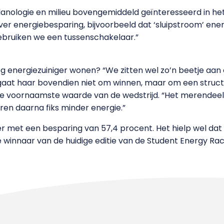
 planologie en milieu bovengemiddeld geïnteresseerd in het
r energiebesparing, bijvoorbeeld dat ‘sluipstroom’ energ
gebruiken we een tussenschakelaar.”
g energiezuiniger wonen? “We zitten wel zo’n beetje aan 
et gaat haar bovendien niet om winnen, maar om een struc
 de voornaamste waarde van de wedstrijd. “Het merendeel 
ren daarna fiks minder energie.”
er met een besparing van 57,4 procent. Het hielp wel dat
e winnaar van de huidige editie van de Student Energy R