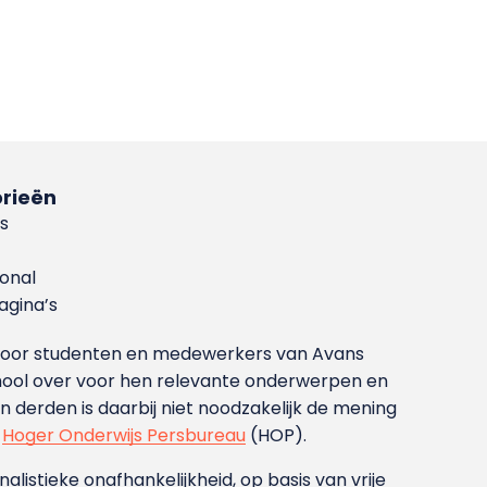
rieën
s
ional
gina’s
g voor studenten en medewerkers van Avans
ool over voor hen relevante onderwerpen en
derden is daarbij niet noodzakelijk de mening
t
Hoger Onderwijs Persbureau
(HOP).
nalistieke onafhankelijkheid, op basis van vrije