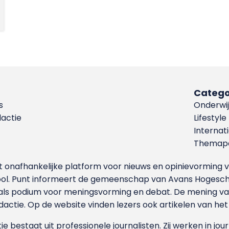
Catego
s
Onderwij
dactie
Lifestyle
Internat
Themapa
et onafhankelijke platform voor nieuws en opinievormin
ool. Punt informeert de gemeenschap van Avans Hogesch
als podium voor meningsvorming en debat. De mening van 
dactie. Op de website vinden lezers ook artikelen van he
e bestaat uit professionele journalisten. Zij werken in jour