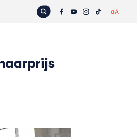
a
A
naarprijs