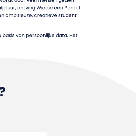
r wordt door veel mensen gezien
lptuur, ontving Wietse een Pentel
een ambitieuze, creatieve student
 basis van persoonlijke data. Het
?