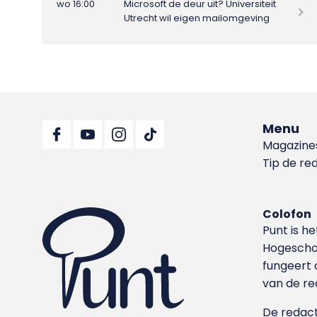
wo 16:00
Microsoft de deur uit? Universiteit
Utrecht wil eigen mailomgeving
Menu
Magazine
Tip de re
Colofon
Punt is h
Hoge­sch
fungeert 
van de re
De redacti