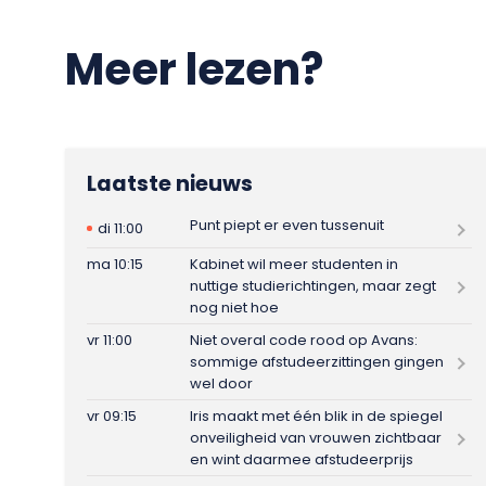
Meer lezen?
Laatste nieuws
Punt piept er even tussenuit
di 11:00
ma 10:15
Kabinet wil meer studenten in
nuttige studierichtingen, maar zegt
nog niet hoe
vr 11:00
Niet overal code rood op Avans:
sommige afstudeerzittingen gingen
wel door
vr 09:15
Iris maakt met één blik in de spiegel
onveiligheid van vrouwen zichtbaar
en wint daarmee afstudeerprijs