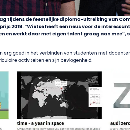
g tijdens de feestelijke diploma-uitreiking van C
prijs 2019. “Wietse heeft een neus voor de interessan
ien en werkt daar met eigen talent graag aan mee”, sc
l en erg goed in het verbinden van studenten met docente
culaire activiteiten en zijn bevlogenheid.