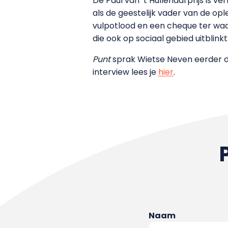
De Paul van ’t Hullenaarprijs is
als de geestelijk vader van de op
vulpotlood en een cheque ter waar
die ook op sociaal gebied uitblinkt
Punt
sprak Wietse Neven eerder di
interview lees je
hier
.
Naam