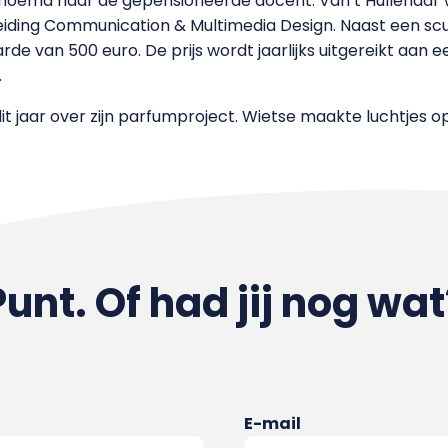
 vernoemd naar de gepensioneerde docent. Van’t Hullenaa
leiding Communication & Multimedia Design. Naast een scu
de van 500 euro. De prijs wordt jaarlijks uitgereikt aan 
.
t jaar over zijn parfumproject. Wietse maakte luchtjes op
Punt. Of had jij nog wat
E-mail