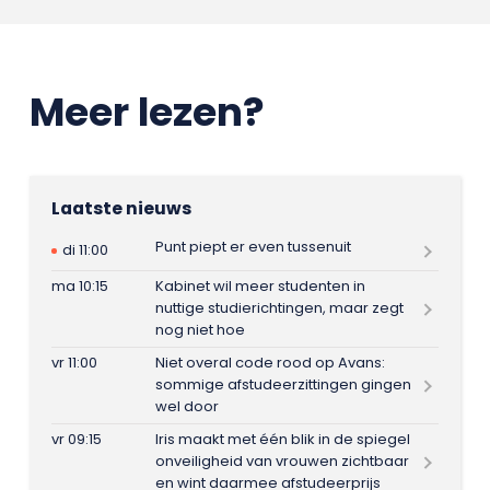
Meer lezen?
Laatste nieuws
Punt piept er even tussenuit
di 11:00
ma 10:15
Kabinet wil meer studenten in
nuttige studierichtingen, maar zegt
nog niet hoe
vr 11:00
Niet overal code rood op Avans:
sommige afstudeerzittingen gingen
wel door
vr 09:15
Iris maakt met één blik in de spiegel
onveiligheid van vrouwen zichtbaar
en wint daarmee afstudeerprijs