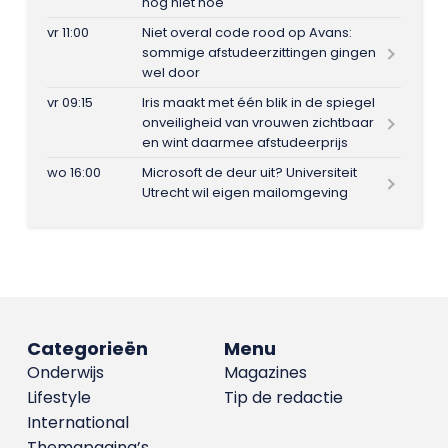
nog niet hoe
vr 11:00
Niet overal code rood op Avans:
sommige afstudeerzittingen gingen
wel door
vr 09:15
Iris maakt met één blik in de spiegel
onveiligheid van vrouwen zichtbaar
en wint daarmee afstudeerprijs
wo 16:00
Microsoft de deur uit? Universiteit
Utrecht wil eigen mailomgeving
Categorieën
Menu
Onderwijs
Magazines
Lifestyle
Tip de redactie
International
Themapagina’s