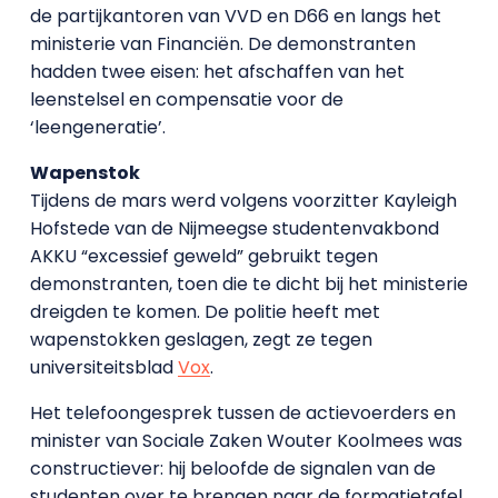
de partijkantoren van VVD en D66 en langs het
ministerie van Financiën. De demonstranten
hadden twee eisen: het afschaffen van het
leenstelsel en compensatie voor de
‘leengeneratie’.
Wapenstok
Tijdens de mars werd volgens voorzitter Kayleigh
Hofstede van de Nijmeegse studentenvakbond
AKKU “excessief geweld” gebruikt tegen
demonstranten, toen die te dicht bij het ministerie
dreigden te komen. De politie heeft met
wapenstokken geslagen, zegt ze tegen
universiteitsblad
Vox
.
Het telefoongesprek tussen de actievoerders en
minister van Sociale Zaken Wouter Koolmees was
constructiever: hij beloofde de signalen van de
studenten over te brengen naar de formatietafel.