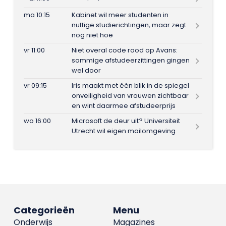
ma 10:15
Kabinet wil meer studenten in
nuttige studierichtingen, maar zegt
nog niet hoe
vr 11:00
Niet overal code rood op Avans:
sommige afstudeerzittingen gingen
wel door
vr 09:15
Iris maakt met één blik in de spiegel
onveiligheid van vrouwen zichtbaar
en wint daarmee afstudeerprijs
wo 16:00
Microsoft de deur uit? Universiteit
Utrecht wil eigen mailomgeving
Categorieën
Menu
Onderwijs
Magazines