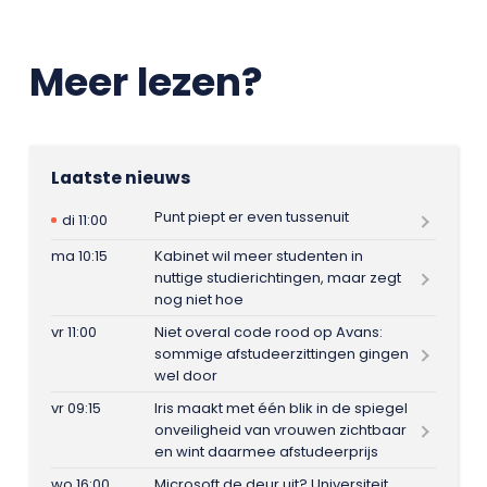
Meer lezen?
Laatste nieuws
Punt piept er even tussenuit
di 11:00
ma 10:15
Kabinet wil meer studenten in
nuttige studierichtingen, maar zegt
nog niet hoe
vr 11:00
Niet overal code rood op Avans:
sommige afstudeerzittingen gingen
wel door
vr 09:15
Iris maakt met één blik in de spiegel
onveiligheid van vrouwen zichtbaar
en wint daarmee afstudeerprijs
wo 16:00
Microsoft de deur uit? Universiteit