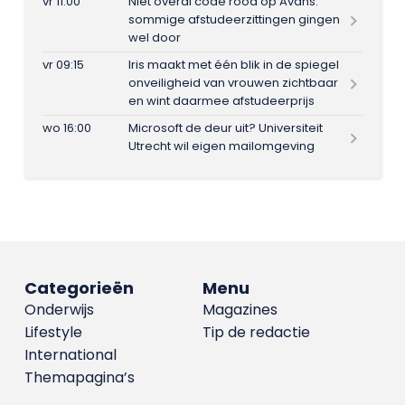
vr 11:00
Niet overal code rood op Avans:
sommige afstudeerzittingen gingen
wel door
vr 09:15
Iris maakt met één blik in de spiegel
onveiligheid van vrouwen zichtbaar
en wint daarmee afstudeerprijs
wo 16:00
Microsoft de deur uit? Universiteit
Utrecht wil eigen mailomgeving
Categorieën
Menu
Onderwijs
Magazines
Lifestyle
Tip de redactie
International
Themapagina’s