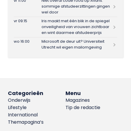
vr 11:00
Niet overal code rood op Avans:
sommige afstudeerzittingen gingen
wel door
vr 09:15
Iris maakt met één blik in de spiegel
onveiligheid van vrouwen zichtbaar
en wint daarmee afstudeerprijs
wo 16:00
Microsoft de deur uit? Universiteit
Utrecht wil eigen mailomgeving
Categorieën
Menu
Onderwijs
Magazines
Lifestyle
Tip de redactie
International
Themapagina’s