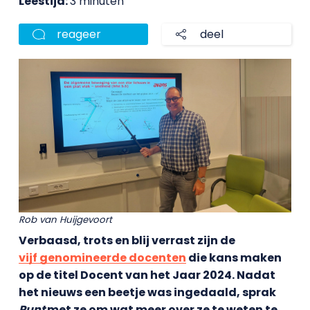
Leestijd:
3 minuten
reageer
deel
Rob van Huijgevoort
Verbaasd, trots en blij verrast zijn de
vijf genomineerde docenten
die kans maken
op de titel Docent van het Jaar 2024. Nadat
het nieuws een beetje was ingedaald, sprak
Punt
met ze om wat meer over ze te weten te