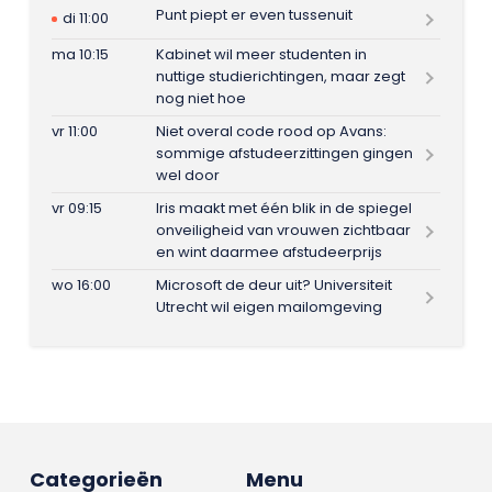
Punt piept er even tussenuit
di 11:00
ma 10:15
Kabinet wil meer studenten in
nuttige studierichtingen, maar zegt
nog niet hoe
vr 11:00
Niet overal code rood op Avans:
sommige afstudeerzittingen gingen
wel door
vr 09:15
Iris maakt met één blik in de spiegel
onveiligheid van vrouwen zichtbaar
en wint daarmee afstudeerprijs
wo 16:00
Microsoft de deur uit? Universiteit
Utrecht wil eigen mailomgeving
Categorieën
Menu