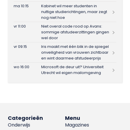
ma 10:15
Kabinet wil meer studenten in
nuttige studierichtingen, maar zegt
nog niet hoe
vr 11:00
Niet overal code rood op Avans:
sommige afstudeerzittingen gingen
wel door
vr 09:15
Iris maakt met één blik in de spiegel
onveiligheid van vrouwen zichtbaar
en wint daarmee afstudeerprijs
wo 16:00
Microsoft de deur uit? Universiteit
Utrecht wil eigen mailomgeving
Categorieën
Menu
Onderwijs
Magazines