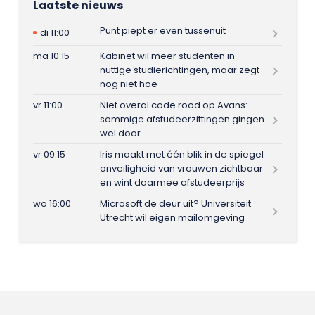
Laatste nieuws
Punt piept er even tussenuit
di 11:00
ma 10:15
Kabinet wil meer studenten in
nuttige studierichtingen, maar zegt
nog niet hoe
vr 11:00
Niet overal code rood op Avans:
sommige afstudeerzittingen gingen
wel door
vr 09:15
Iris maakt met één blik in de spiegel
onveiligheid van vrouwen zichtbaar
en wint daarmee afstudeerprijs
wo 16:00
Microsoft de deur uit? Universiteit
Utrecht wil eigen mailomgeving