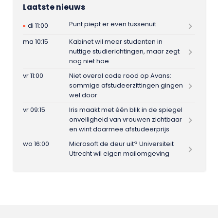
Laatste nieuws
Punt piept er even tussenuit
di 11:00
ma 10:15
Kabinet wil meer studenten in
nuttige studierichtingen, maar zegt
nog niet hoe
vr 11:00
Niet overal code rood op Avans:
sommige afstudeerzittingen gingen
wel door
vr 09:15
Iris maakt met één blik in de spiegel
onveiligheid van vrouwen zichtbaar
en wint daarmee afstudeerprijs
wo 16:00
Microsoft de deur uit? Universiteit
Utrecht wil eigen mailomgeving