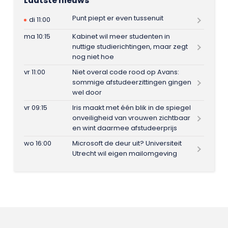
Laatste nieuws
Punt piept er even tussenuit
di 11:00
ma 10:15
Kabinet wil meer studenten in
nuttige studierichtingen, maar zegt
nog niet hoe
vr 11:00
Niet overal code rood op Avans:
sommige afstudeerzittingen gingen
wel door
vr 09:15
Iris maakt met één blik in de spiegel
onveiligheid van vrouwen zichtbaar
en wint daarmee afstudeerprijs
wo 16:00
Microsoft de deur uit? Universiteit
Utrecht wil eigen mailomgeving