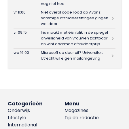
nog niet hoe
vr 11:00
Niet overal code rood op Avans:
sommige afstudeerzittingen gingen
wel door
vr 09:15
Iris maakt met één blik in de spiegel
onveiligheid van vrouwen zichtbaar
en wint daarmee afstudeerprijs
wo 16:00
Microsoft de deur uit? Universiteit
Utrecht wil eigen mailomgeving
Categorieën
Menu
Onderwijs
Magazines
Lifestyle
Tip de redactie
International