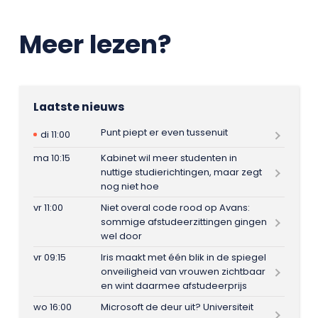
Meer lezen?
Laatste nieuws
Punt piept er even tussenuit
di 11:00
ma 10:15
Kabinet wil meer studenten in
nuttige studierichtingen, maar zegt
nog niet hoe
vr 11:00
Niet overal code rood op Avans:
sommige afstudeerzittingen gingen
wel door
vr 09:15
Iris maakt met één blik in de spiegel
onveiligheid van vrouwen zichtbaar
en wint daarmee afstudeerprijs
wo 16:00
Microsoft de deur uit? Universiteit