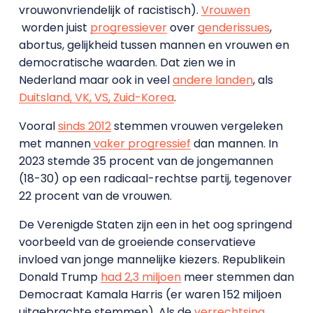
vrouwonvriendelijk of racistisch).
Vrouwen
worden juist
progressiever
over
genderissues
,
abortus, gelijkheid tussen mannen en vrouwen en
democratische waarden. Dat zien we in
Nederland maar ook in veel
andere landen
, als
Duitsland, VK, VS, Zuid-Korea
.
Vooral
sinds 2012
stemmen vrouwen vergeleken
met mannen
vaker progressief
dan mannen. In
2023 stemde 35 procent van de jongemannen
(18-30) op een radicaal-rechtse partij, tegenover
22 procent van de vrouwen.
De Verenigde Staten zijn een in het oog springend
voorbeeld van de groeiende conservatieve
invloed van jonge mannelijke kiezers. Republikein
Donald Trump
had 2,3 miljoen
meer stemmen dan
Democraat Kamala Harris (er waren 152 miljoen
uitgebrachte stemmen). Als de
verrechtsing