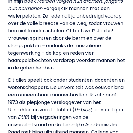
In mijn boek
Meiden volgen hun dromen, jongens
hun hormonen
vergelijk ik mannen met een
wielerpeloton. Ze reden altijd onbedreigd voorop
over de volle breedte van de weg, zodat vrouwen
hen niet konden inhalen. Of toch wel? Ja dus!
Vrouwen sprintten door de berm en over de
stoep, pakten – ondanks de masculiene
tegenwerking – de kop en reden vier
haarspeldbochten verderop voordat mannen het
in de gaten hebben.
Dit alles speelt ook onder studenten, docenten en
wetenschappers. De universiteit was eeuwenlang
een onneembaar mannenbastion. Ik zat vanaf
1973 als piepjonge verslaggever van het
Utrechtse universiteitsblad (
U-blad
, de voorloper
van
DUB
) bij vergaderingen van de
universiteitsraad en de landelijke Academische
Raad met bijna uitsluitend mannen. College van