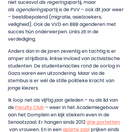
niet sucesvol als
regerings
partij, maar
als
agenderings
partij is de PVV – ook dit jaar weer
– beeldbepalend (migratie, asielzoekers,
veiligheid). Ook de VVD en BBB agenderen met
succes hún onderwerpen. Links zit in de
verdediging.
Anders dan in de jaren zeventig en tachtig is er
amper strijdbare, linkse invloed van activistische
studenten. De studentenacties rond de oorlog in
Gaza waren een uitzondering. Maar via de
stembus is er wél de stille politieke kracht van
jonge kiezers.
Ik loop net als vijftig jaar geleden – nu als lid van
de
Faculty Club
– weer in het Academiegebouw
aan het Domplein en kijk stiekem even in de
Senaatszaal. Er hangen sinds 2012
drie portetten
van vrouwen. En in een
aparte zaal
prijken sinds