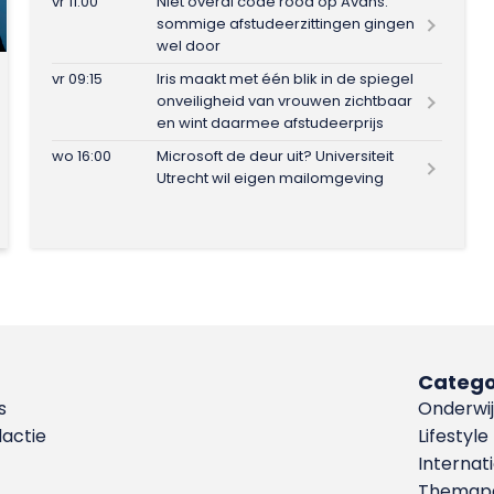
vr 11:00
Niet overal code rood op Avans:
sommige afstudeerzittingen gingen
wel door
vr 09:15
Iris maakt met één blik in de spiegel
onveiligheid van vrouwen zichtbaar
en wint daarmee afstudeerprijs
wo 16:00
Microsoft de deur uit? Universiteit
Utrecht wil eigen mailomgeving
Catego
s
Onderwij
dactie
Lifestyle
Internat
Themapa