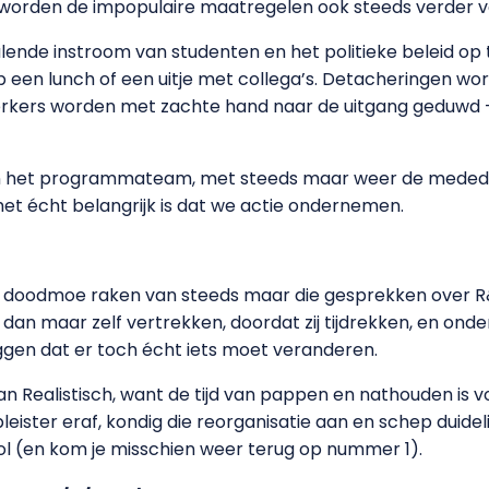
aar worden de impopulaire maatregelen ook steeds verder
ende instroom van studenten en het politieke beleid op 
p een lunch of een uitje met collega’s. Detacheringen wor
kers worden met zachte hand naar de uitgang geduwd – b
an het programmateam, met steeds maar weer de medede
et écht belangrijk is dat we actie ondernemen.
doodmoe raken van steeds maar die gesprekken over R&R
n maar zelf vertrekken, doordat zij tijdrekken, en ond
zeggen dat er toch écht iets moet veranderen.
van Realistisch, want de tijd van pappen en nathouden is vo
leister eraf, kondig die reorganisatie aan en schep duidel
l (en kom je misschien weer terug op nummer 1).