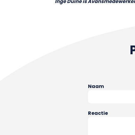
Inge Duine is Avansmedewerker
Naam
Reactie