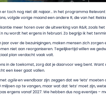
er toch nog niet dit najaar… In het programma Relevant
vans, volgde vorige maand een andere R, die van het Rekken
antie meer horen over de uitwerking van R&R, zoals het 
nu wordt het ergens in februari. Zo begrijp ik het tenmin
 jaar over de bezuinigingen, maken mensen zich zorgen en 
men niet aan reorganiseren. Tegelijkertijd willen we ged
aal plan verdacht vaak valt.
ens in de toekomst, zorg dat je daarvoor weg bent. Wan
cht een keer gaat vallen.
 met
agile
en wendbaar zijn: zeggen dat we ‘iets’ moeten
20 miljoen op te vangen, maar wat dat ‘iets’ moet zijn, w
 pas ergens vanaf 2027. We hebben dus nog eventjes – m