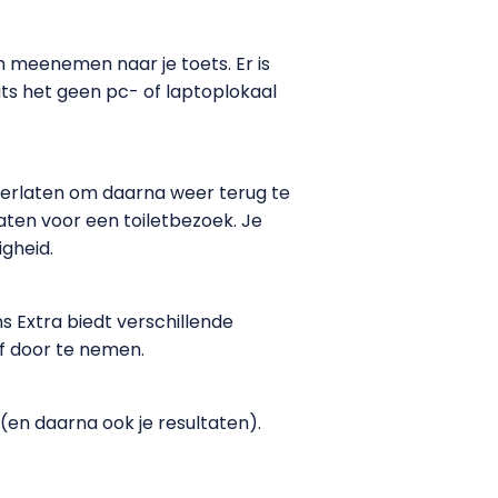
n meenemen naar je toets. Er is
its het geen pc- of laptoplokaal
 verlaten om daarna weer terug te
aten voor een toiletbezoek. Je
igheid.
s Extra biedt verschillende
tof door te nemen.
 (en daarna ook je resultaten).