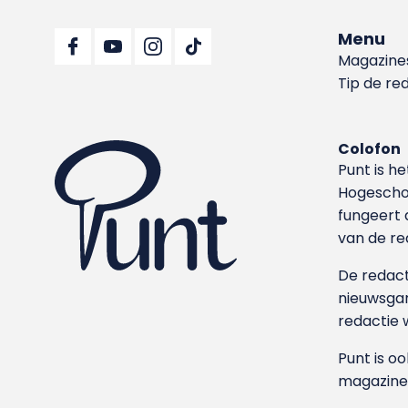
Menu
Magazine
Tip de re
Colofon
Punt is h
Hoge­sch
fungeert 
van de re
De redacti
nieuwsgar
redactie 
Punt is o
magazine