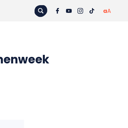
a
A
amenweek