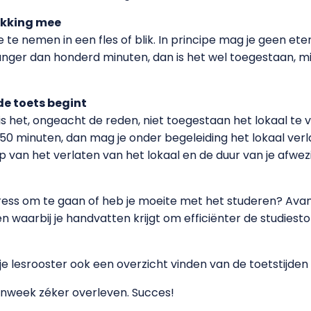
akking mee
te nemen in een fles of blik. In principe mag je geen ete
langer dan honderd minuten, dan is het wel toegestaan, m
de toets begint
 is het, ongeacht de reden, niet toegestaan het lokaal te
150 minuten, dan mag je onder begeleiding het lokaal verl
p van het verlaten van het lokaal en de duur van je afwez
tress om te gaan of heb je moeite met het studeren? Avan
en waarbij je handvatten krijgt om efficiënter de studies
je lesrooster ook een overzicht vinden van de toetstijden
enweek zéker overleven. Succes!