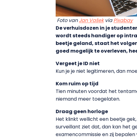
Foto van
Jan Vašek
via
Pixabay
De verhuisdozen in je studente
wordt steeds handiger op intran
beetje geland, staat het volge
goed mogelijk te overleven, he
Vergeet je ID niet
Kun je je niet legitimeren, dan mo
Kom ruim op tijd
Tien minuten voordat het tentamen
niemand meer toegelaten.
Draag geen horloge
Het klinkt wellicht een beetje ge
surveillant ziet dat, dan kan het
examencommissie en zij bepalen w