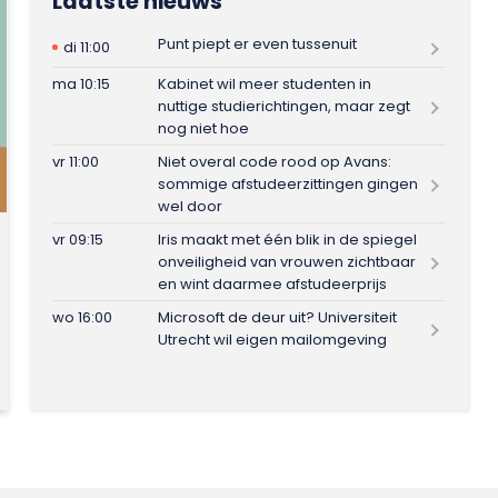
Laatste nieuws
Punt piept er even tussenuit
di 11:00
ma 10:15
Kabinet wil meer studenten in
nuttige studierichtingen, maar zegt
nog niet hoe
vr 11:00
Niet overal code rood op Avans:
sommige afstudeerzittingen gingen
wel door
vr 09:15
Iris maakt met één blik in de spiegel
onveiligheid van vrouwen zichtbaar
en wint daarmee afstudeerprijs
wo 16:00
Microsoft de deur uit? Universiteit
Utrecht wil eigen mailomgeving