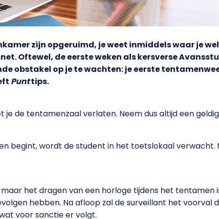
nkamer zijn opgeruimd, je weet inmiddels waar je wel
et. Oftewel, de eerste weken als kersverse Avansstud
nde obstakel op je te wachten: je eerste tentamenw
eft
Punt
tips.
et je de tentamenzaal verlaten. Neem dus altijd een geldig
 begint, wordt de student in het toetslokaal verwacht. N
k, maar het dragen van een horloge tijdens het tentamen 
 gevolgen hebben. Na afloop zal de surveillant het voorva
at voor sanctie er volgt.