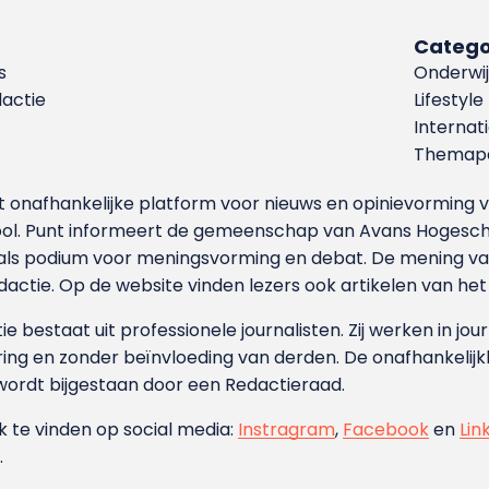
Catego
s
Onderwij
dactie
Lifestyle
Internat
Themapa
et onafhankelijke platform voor nieuws en opinievormin
ool. Punt informeert de gemeenschap van Avans Hogesch
als podium voor meningsvorming en debat. De mening van 
dactie. Op de website vinden lezers ook artikelen van he
e bestaat uit professionele journalisten. Zij werken in jour
ing en zonder beïnvloeding van derden. De onafhankelijk
wordt bijgestaan door een Redactieraad.
ok te vinden op social media:
Instragram
,
Facebook
en
Lin
.