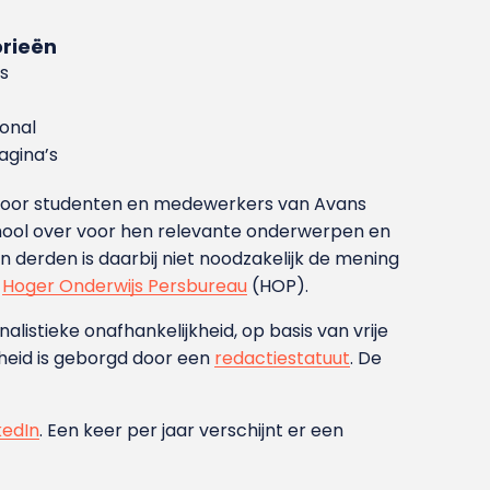
rieën
s
ional
gina’s
g voor studenten en medewerkers van Avans
ool over voor hen relevante onderwerpen en
derden is daarbij niet noodzakelijk de mening
t
Hoger Onderwijs Persbureau
(HOP).
nalistieke onafhankelijkheid, op basis van vrije
heid is geborgd door een
redactiestatuut
. De
kedIn
. Een keer per jaar verschijnt er een