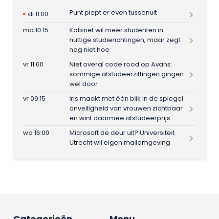
Punt piept er even tussenuit
di 11:00
ma 10:15
Kabinet wil meer studenten in
nuttige studierichtingen, maar zegt
nog niet hoe
vr 11:00
Niet overal code rood op Avans:
sommige afstudeerzittingen gingen
wel door
vr 09:15
Iris maakt met één blik in de spiegel
onveiligheid van vrouwen zichtbaar
en wint daarmee afstudeerprijs
wo 16:00
Microsoft de deur uit? Universiteit
Utrecht wil eigen mailomgeving
Categorieën
Menu