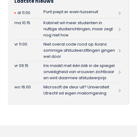
Laatste nieuws
Punt piept er even tussenuit
di 11:00
ma 10:15
Kabinet wil meer studenten in
nuttige studierichtingen, maar zegt
nog niet hoe
vr 11:00
Niet overal code rood op Avans:
sommige afstudeerzittingen gingen
wel door
vr 09:15
Iris maakt met één blik in de spiegel
onveiligheid van vrouwen zichtbaar
en wint daarmee afstudeerprijs
wo 16:00
Microsoft de deur uit? Universiteit
Utrecht wil eigen mailomgeving