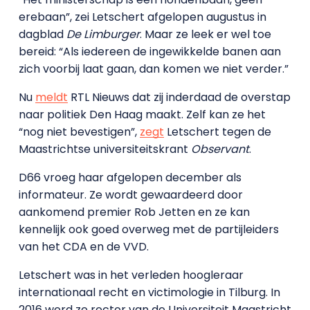
erebaan”, zei Letschert afgelopen augustus in
dagblad
De Limburger
. Maar ze leek er wel toe
bereid: “Als iedereen de ingewikkelde banen aan
zich voorbij laat gaan, dan komen we niet verder.”
Nu
meldt
RTL Nieuws dat zij inderdaad de overstap
naar politiek Den Haag maakt. Zelf kan ze het
“nog niet bevestigen”,
zegt
Letschert tegen de
Maastrichtse universiteitskrant
Observant
.
D66 vroeg haar afgelopen december als
informateur. Ze wordt gewaardeerd door
aankomend premier Rob Jetten en ze kan
kennelijk ook goed overweg met de partijleiders
van het CDA en de VVD.
Letschert was in het verleden hoogleraar
internationaal recht en victimologie in Tilburg. In
2016 werd ze rector van de Universiteit Maastricht