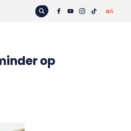
a
A
minder op