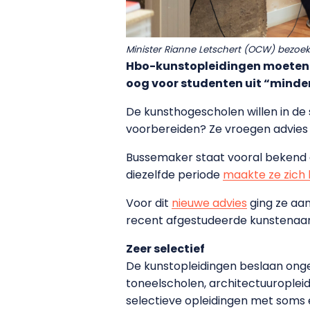
Minister Rianne Letschert (OCW) bezoek
Hbo-kunstopleidingen moeten h
oog voor studenten uit “minder
De kunsthogescholen willen in de
voorbereiden? Ze vroegen advies
Bussemaker staat vooral bekend al
diezelfde periode
maakte ze zich
Voor dit
nieuwe advies
ging ze aan
recent afgestudeerde kunstenaar. E
Zeer selectief
De kunstopleidingen beslaan onge
toneelscholen, architectuuropleid
selectieve opleidingen met soms 