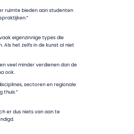
eer ruimte bieden aan studenten
spraktijken.”
vaak eigenzinnige types die
ls het zelfs in de kunst al niet
 en veel minder verdienen dan de
ma ook.
sciplines, sectoren en regionale
 thuis.”
h er dus niets van aan te
andigd.