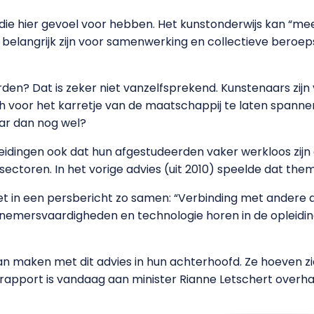
 die hier gevoel voor hebben. Het kunstonderwijs kan “m
ie belangrijk zijn voor samenwerking en collectieve beroep
den? Dat is zeker niet vanzelfsprekend. Kunstenaars zijn 
voor het karretje van de maatschappij te laten spannen. A
aar dan nog wel?
idingen ook dat hun afgestudeerden vaker werkloos zijn
ctoren. In het vorige advies (uit 2010) speelde dat the
t in een persbericht zo samen: “Verbinding met andere di
nemersvaardigheden en technologie horen in de opleiding
n maken met dit advies in hun achterhoofd. Ze hoeven zic
et rapport is vandaag aan minister Rianne Letschert overh