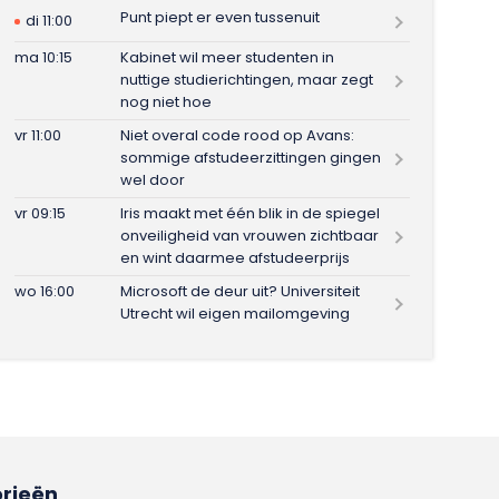
Punt piept er even tussenuit
di 11:00
ma 10:15
Kabinet wil meer studenten in
nuttige studierichtingen, maar zegt
nog niet hoe
vr 11:00
Niet overal code rood op Avans:
sommige afstudeerzittingen gingen
wel door
vr 09:15
Iris maakt met één blik in de spiegel
onveiligheid van vrouwen zichtbaar
en wint daarmee afstudeerprijs
wo 16:00
Microsoft de deur uit? Universiteit
Utrecht wil eigen mailomgeving
rieën