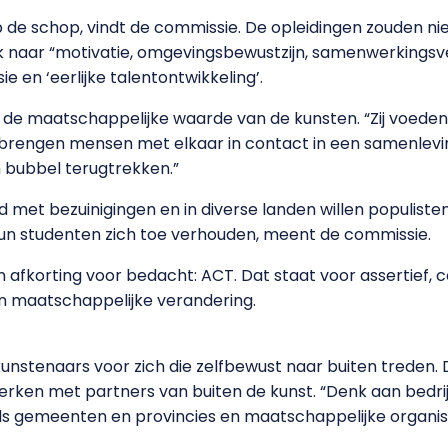
 de schop, vindt de commissie. De opleidingen zouden niet
k naar “motivatie, omgevingsbewustzijn, samenwerkingsv
sie en ‘eerlijke talentontwikkeling’.
de maatschappelijke waarde van de kunsten. “Zij voeden de
e brengen mensen met elkaar in contact in een samenlev
n bubbel terugtrekken.”
 met bezuinigingen en in diverse landen willen populisten 
un studenten zich toe verhouden, meent de commissie.
 afkorting voor bedacht: ACT. Dat staat voor assertief, co
in maatschappelijke verandering.
kunstenaars voor zich die zelfbewust naar buiten treden.
en met partners van buiten de kunst. “Denk aan bedrijv
ls gemeenten en provincies en maatschappelijke organisa