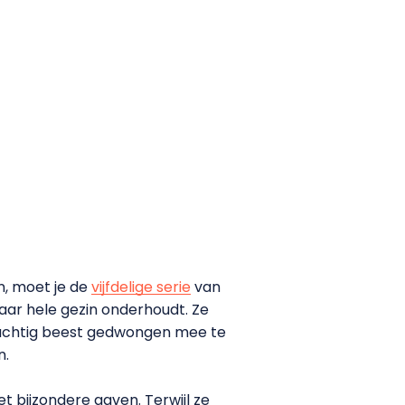
n, moet je de
vijfdelige serie
van
aar hele gezin onderhoudt. Ze
usachtig beest gedwongen mee te
n.
 bijzondere gaven. Terwijl ze