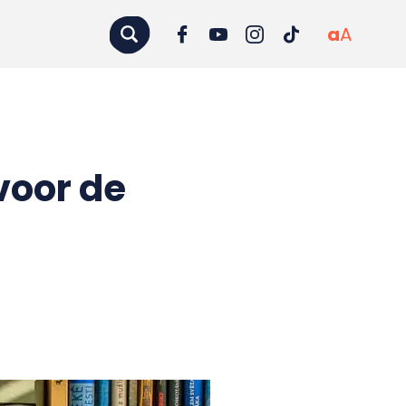
a
A
voor de