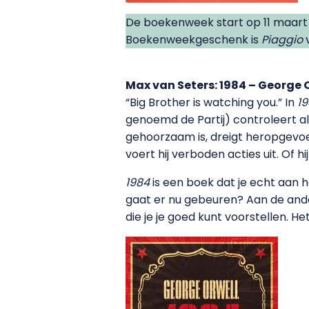
De boekenweek start op 11 maart e
Boekenweekgeschenk is
Piaggio
v
Max van Seters: 1984 – George 
“Big Brother is watching you.” In
1
genoemd de Partij) controleert alle
gehoorzaam is, dreigt heropgevoed
voert hij verboden acties uit. Of h
1984
is een boek dat je echt aan h
gaat er nu gebeuren? Aan de ander
die je je goed kunt voorstellen. H