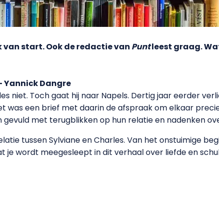
van start. Ook de redactie van
Punt
leest graag. Wa
– Yannick Dangre
s niet. Toch gaat hij naar Napels. Dertig jaar eerder ver
et was een brief met daarin de afspraak om elkaar precies 
ijn gevuld met terugblikken op hun relatie en nadenken ov
latie tussen Sylviane en Charles. Van het onstuimige begin
at je wordt meegesleept in dit verhaal over liefde en schul