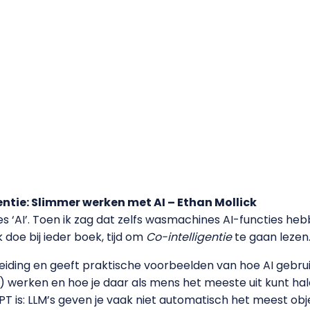
entie: Slimmer werken met AI – Ethan Mollick
 ‘AI’. Toen ik zag dat zelfs wasmachines AI-functies he
ik doe bij ieder boek, tijd om
Co-intelligentie
te gaan lezen
leiding en geeft praktische voorbeelden van hoe AI gebrui
) werken en hoe je daar als mens het meeste uit kunt hal
PT is: LLM’s geven je vaak niet automatisch het meest o