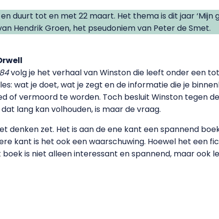
n duurt tot en met 22 maart. Het thema is dit jaar ‘Mijn g
an Hendrik Groen, het pseudoniem van Peter de Smet.
Orwell
984
volg je het verhaal van Winston die leeft onder een tot
s: wat je doet, wat je zegt en de informatie die je binnenkr
 of vermoord te worden. Toch besluit Winston tegen de P
ij dat lang kan volhouden, is maar de vraag.
et denken zet. Het is aan de ene kant een spannend boek,
e kant is het ook een waarschuwing. Hoewel het een ficti
et boek is niet alleen interessant en spannend, maar ook 