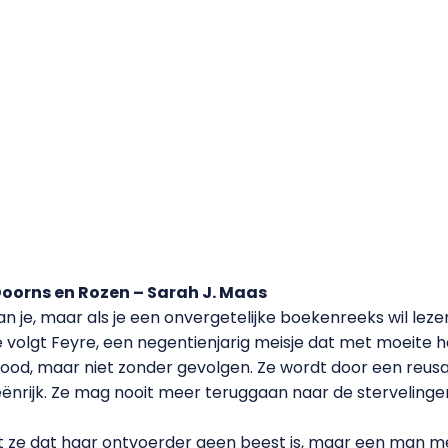
Doorns en Rozen – Sarah J. Maas
 je, maar als je een onvergetelijke boekenreeks wil leze
 volgt Feyre, een negentienjarig meisje dat met moeite h
f dood, maar niet zonder gevolgen. Ze wordt door een re
eënrijk. Ze mag nooit meer teruggaan naar de stervelinge
ze dat haar ontvoerder geen beest is, maar een man met