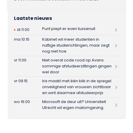
Laatste nieuws
Punt piept er even tussenuit
di 11:00
ma 10:15
Kabinet wil meer studenten in
nuttige studierichtingen, maar zegt
nog niet hoe
vr 11:00
Niet overal code rood op Avans:
sommige afstudeerzittingen gingen
wel door
vr 09:15
Iris maakt met één blik in de spiegel
onveiligheid van vrouwen zichtbaar
en wint daarmee afstudeerprijs
wo 16:00
Microsoft de deur uit? Universiteit
Utrecht wil eigen mailomgeving