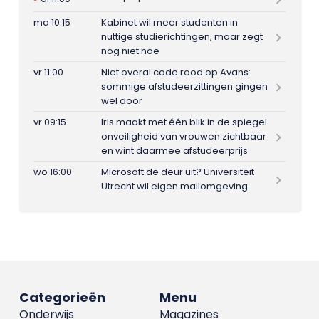
ma 10:15
Kabinet wil meer studenten in
nuttige studierichtingen, maar zegt
nog niet hoe
vr 11:00
Niet overal code rood op Avans:
sommige afstudeerzittingen gingen
wel door
vr 09:15
Iris maakt met één blik in de spiegel
onveiligheid van vrouwen zichtbaar
en wint daarmee afstudeerprijs
wo 16:00
Microsoft de deur uit? Universiteit
Utrecht wil eigen mailomgeving
Categorieën
Menu
Onderwijs
Magazines