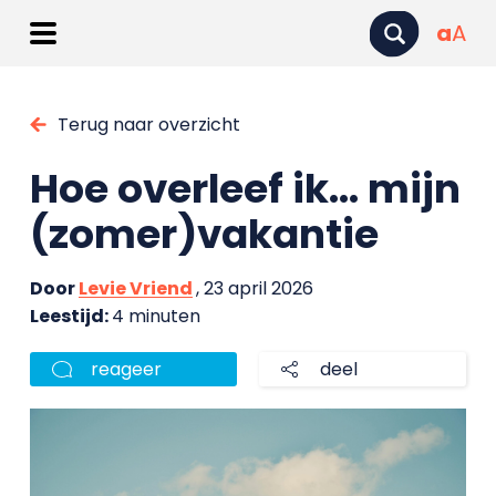
a
A
Terug naar overzicht
Hoe overleef ik… mijn
(zomer)vakantie
Door
Levie Vriend
, 23 april 2026
Leestijd:
4 minuten
reageer
deel