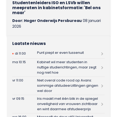
Studentenleiders ISO en LSVb willen
meepraten in kabinetsformatie: 'Bel ons
maar'
Door: Hoger Onderwijs Persbureau
08 januari
2026
Laatste nieuws
Punt piept er even tussenuit
di 11:00
ma 10:15
Kabinet wil meer studenten in
nuttige studierichtingen, maar zegt
nog niet hoe
vr 11:00
Niet overal code rood op Avans:
sommige afstudeerzittingen gingen
wel door
vr 09:15
Iris maakt met één blik in de spiegel
onveiligheid van vrouwen zichtbaar
en wint daarmee afstudeerprijs
wo 16:00
Microsoft de deur uit? Universiteit