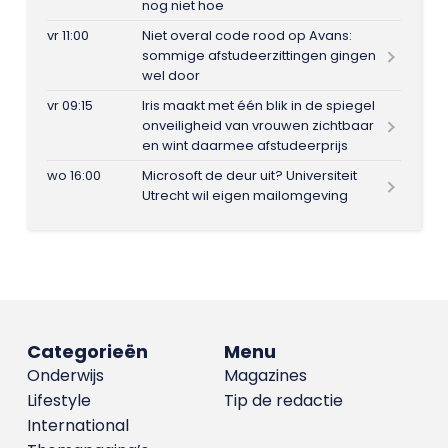
nog niet hoe
vr 11:00
Niet overal code rood op Avans:
sommige afstudeerzittingen gingen
wel door
vr 09:15
Iris maakt met één blik in de spiegel
onveiligheid van vrouwen zichtbaar
en wint daarmee afstudeerprijs
wo 16:00
Microsoft de deur uit? Universiteit
Utrecht wil eigen mailomgeving
Categorieën
Menu
Onderwijs
Magazines
Lifestyle
Tip de redactie
International