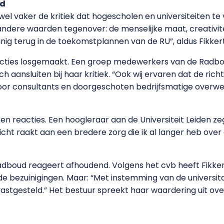
id
wel vaker de kritiek dat hogescholen en universiteiten te
andere waarden tegenover: de menselijke maat, creativit
einig terug in de toekomstplannen van de RU”, aldus Fikkert
eacties losgemaakt. Een groep medewerkers van de Radbo
ch aansluiten bij haar kritiek. “Ook wij ervaren dat de richt
or consultants en doorgeschoten bedrijfsmatige overwe
ken reacties. Een hoogleraar aan de Universiteit Leiden 
richt raakt aan een bredere zorg die ik al langer heb over 
adboud reageert afhoudend. Volgens het cvb heeft Fikker
 de bezuinigingen. Maar: “Met instemming van de univers
e vastgesteld.” Het bestuur spreekt haar waardering uit ov