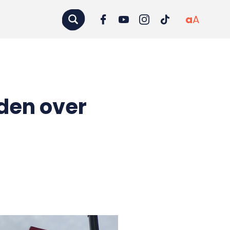
a
A
den over