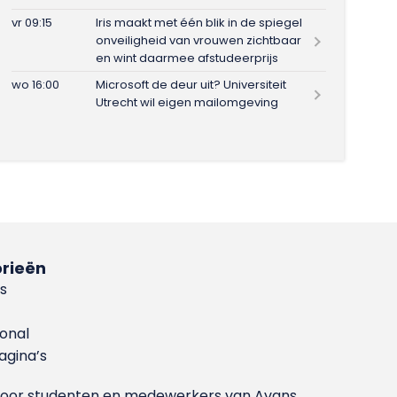
vr 09:15
Iris maakt met één blik in de spiegel
onveiligheid van vrouwen zichtbaar
en wint daarmee afstudeerprijs
wo 16:00
Microsoft de deur uit? Universiteit
Utrecht wil eigen mailomgeving
rieën
s
ional
gina’s
g voor studenten en medewerkers van Avans