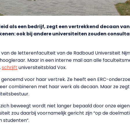
eleid als een bedrijf, zegt een vertrekkend decaan va
ekenen: ook bij andere universiteiten zouden consulta
n van de letterenfaculteit van de Radboud Universiteit Nij
 hoogleraar. Maar in een interne mail aan alle faculteit
,
schrijft
universiteitsblad Vox.
 genoemd voor haar vertrek. Ze heeft een ERC-onderzo
eer combineren met haar werk als decaan. Maar ze zegt 
iteitsbestuur.
eit zich beweegt wordt niet langer bepaald door onze eig
rsiteit zou daarbij voornamelijk gericht zijn “op de doelma
an studenten”.