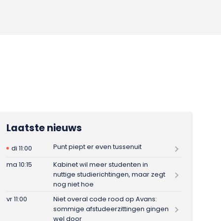
Laatste nieuws
Punt piept er even tussenuit
di 11:00
ma 10:15
Kabinet wil meer studenten in
nuttige studierichtingen, maar zegt
nog niet hoe
vr 11:00
Niet overal code rood op Avans:
sommige afstudeerzittingen gingen
wel door