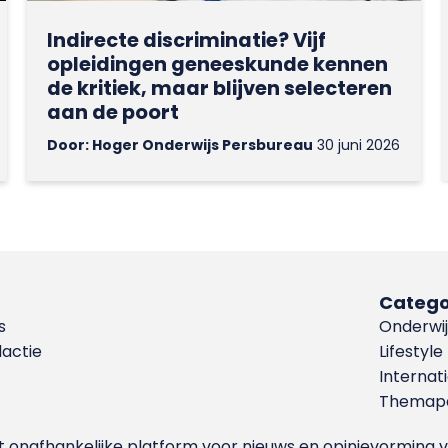
Indirecte discriminatie? Vijf
opleidingen geneeskunde kennen
de kritiek, maar blijven selecteren
aan de poort
Door: Hoger Onderwijs Persbureau
30 juni 2026
Catego
s
Onderwij
dactie
Lifestyle
Internat
Themapa
et onafhankelijke platform voor nieuws en opinievormin