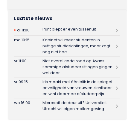
Laatste nieuws
Punt piept er even tussenuit
di 11:00
ma 10:15
Kabinet wil meer studenten in
nuttige studierichtingen, maar zegt
nog niet hoe
vr 11:00
Niet overal code rood op Avans:
sommige afstudeerzittingen gingen
wel door
vr 09:15
Iris maakt met één blik in de spiegel
onveiligheid van vrouwen zichtbaar
en wint daarmee afstudeerprijs
wo 16:00
Microsoft de deur uit? Universiteit
Utrecht wil eigen mailomgeving