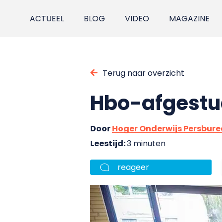
ACTUEEL
BLOG
VIDEO
MAGAZINE
Terug naar overzicht
Hbo-afgestu
Door
Hoger Onderwijs Persbur
Leestijd:
3 minuten
reageer