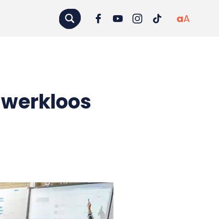
a
A
 werkloos