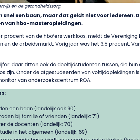
erwijs en de gezondheidszorg.
 snel een baan, maar dat geldt niet voor iedereen. De
en van hbo-masteropleidingen.
ier procent van de hbo’ers werkloos, meldt de Vereniging H
n en de arbeidsmarkt. Vorig jaar was het 3,5 procent. V
ijfer: daar zitten ook de deeltijdstudenten tussen, die h
 zijn. Onder de afgestudeerden van voltijdopleidingen is
-monitor van onderzoekscentrum ROA.
ns:
den een baan (landelijk ook 90)
den bij familie of vrienden (landelijk: 71)
er de docenten (landelijk: 70)
tudie in het algemeen (landelijk: 69)
g een goede basis biedt voor verdere ontwikkeling (landeli