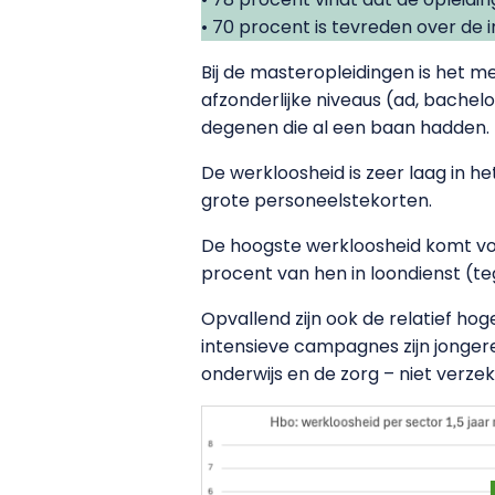
• 70 procent is tevreden over de i
Bij de masteropleidingen is het m
afzonderlijke niveaus (ad, bachelor
degenen die al een baan hadden.
De werkloosheid is zeer laag in he
grote personeelstekorten.
De hoogste werkloosheid komt voo
procent van hen in loondienst (t
Opvallend zijn ook de relatief h
intensieve campagnes zijn jonger
onderwijs en de zorg – niet verze