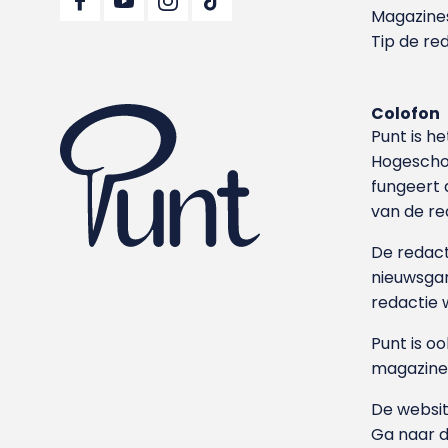
Magazine
Tip de re
Colofon
Punt is h
Hoge­sch
fungeert 
van de re
De redacti
nieuwsgar
redactie 
Punt is o
magazine
De websit
Ga naar 