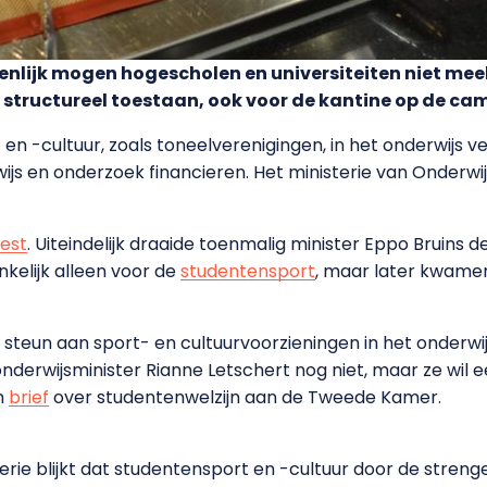
genlijk mogen hogescholen en universiteiten niet me
u structureel toestaan, ook voor de kantine op de ca
n -cultuur, zoals toneelverenigingen, in het onderwijs v
wijs en onderzoek financieren. Het ministerie van Onderwi
est
. Uiteindelijk draaide toenmalig minister Eppo Bruins d
nkelijk alleen voor de
studentensport
, maar later kwame
steun aan sport- en cultuurvoorzieningen in het onderwij
onderwijsminister Rianne Letschert nog niet, maar ze wil 
en
brief
over studentenwelzijn aan de Tweede Kamer.
erie blijkt dat studentensport en -cultuur door de streng