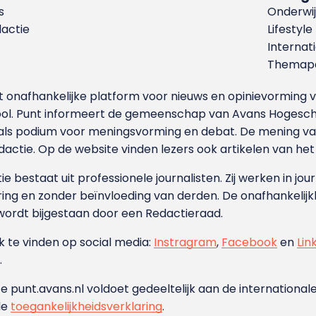
s
Onderwij
dactie
Lifestyle
Internat
Themapa
et onafhankelijke platform voor nieuws en opinievormin
ool. Punt informeert de gemeenschap van Avans Hogesch
als podium voor meningsvorming en debat. De mening van 
dactie. Op de website vinden lezers ook artikelen van he
e bestaat uit professionele journalisten. Zij werken in jour
ing en zonder beïnvloeding van derden. De onafhankelijk
wordt bijgestaan door een Redactieraad.
ok te vinden op social media:
Instragram
,
Facebook
en
Lin
.
e punt.avans.nl voldoet gedeeltelijk aan de internationale
de
toegankelijkheidsverklaring
.