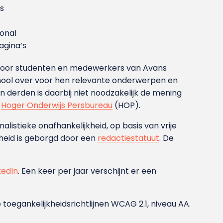
s
ional
gina’s
g voor studenten en medewerkers van Avans
ool over voor hen relevante onderwerpen en
derden is daarbij niet noodzakelijk de mening
t
Hoger Onderwijs Persbureau
(HOP).
nalistieke onafhankelijkheid, op basis van vrije
heid is geborgd door een
redactiestatuut
. De
kedIn
. Een keer per jaar verschijnt er een
 toegankelijkheidsrichtlijnen WCAG 2.1, niveau AA.