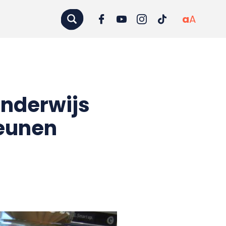
a
A
onderwijs
teunen