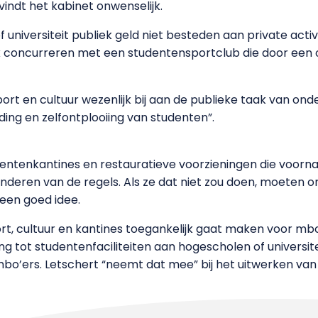
indt het kabinet onwenselijk.
 universiteit publiek geld niet besteden aan private acti
jk concurreren met een studentensportclub die door een o
rt en cultuur wezenlijk bij aan de publieke taak van onder
nding en zelfontplooiing van studenten”.
entenkantines en restauratieve voorzieningen die voornam
eren van de regels. Als ze dat niet zou doen, moeten ond
geen goed idee.
rt, cultuur en kantines toegankelijk gaat maken voor mbo’
gang tot studentenfaciliteiten aan hogescholen of univer
mbo’ers. Letschert “neemt dat mee” bij het uitwerken van 