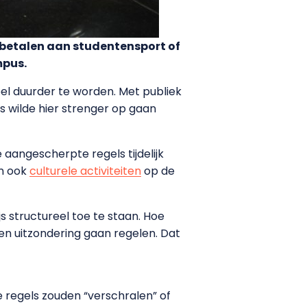
ebetalen aan studentensport of
mpus.
eel duurder te worden. Met publiek
js wilde hier strenger op gaan
e aangescherpte regels tijdelijk
n ook
culturele activiteiten
op de
s structureel toe te staan. Hoe
een uitzondering gaan regelen. Dat
e regels zouden “verschralen” of