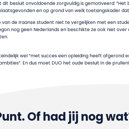
 dit besluit onvoldoende zorgvuldig is gemotiveerd: “Het be
laatsgevonden en op grond van welk toetsingskader dat is
e van de Iraanse student niet te vergelijken met een stude
begon nog geen Nederlands en beschikte ze ook niet over
ten.
indelijk wel “met succes een opleiding heeft afgerond en
n ambities”. En dus moet DUO het oude besluit in de prull
Punt. Of had jij nog wat