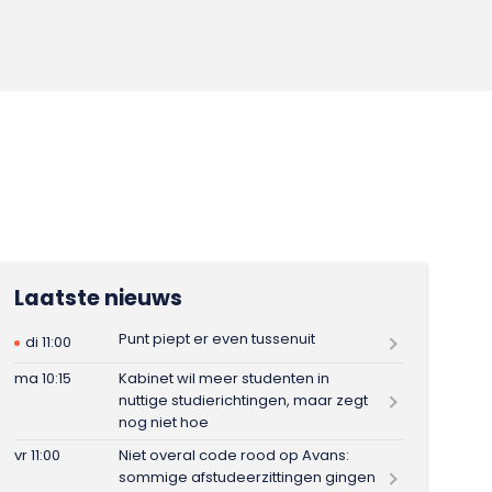
Laatste nieuws
Punt piept er even tussenuit
di 11:00
ma 10:15
Kabinet wil meer studenten in
nuttige studierichtingen, maar zegt
nog niet hoe
vr 11:00
Niet overal code rood op Avans:
sommige afstudeerzittingen gingen