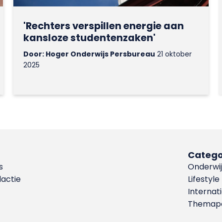
'Rechters verspillen energie aan
kansloze studentenzaken'
Door: Hoger Onderwijs Persbureau
21 oktober
2025
Catego
s
Onderwij
dactie
Lifestyle
Internat
Themapa