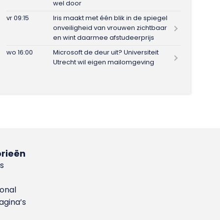
wel door
vr 09:15
Iris maakt met één blik in de spiegel
onveiligheid van vrouwen zichtbaar
en wint daarmee afstudeerprijs
wo 16:00
Microsoft de deur uit? Universiteit
Utrecht wil eigen mailomgeving
rieën
s
ional
gina’s