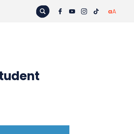
a
A
student