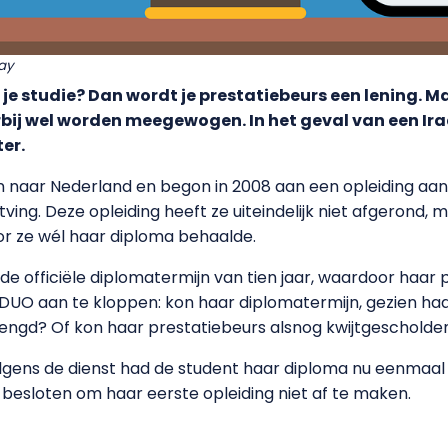
ay
r je studie? Dan wordt je prestatiebeurs een lening. M
j wel worden meegewogen. In het geval van een Ir
er.
n naar Nederland en begon in 2008 aan een opleiding aa
ving. Deze opleiding heeft ze uiteindelijk niet afgerond, 
or ze wél haar diploma behaalde.
 de officiële diplomatermijn van tien jaar, waardoor haa
j DUO aan te kloppen: kon haar diplomatermijn, gezien h
rlengd? Of kon haar prestatiebeurs alsnog kwijtgeschold
gens de dienst had de student haar diploma nu eenmaal 
besloten om haar eerste opleiding niet af te maken.