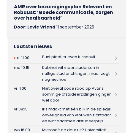
AMR over bezuinigingsplan Relevant en
Robuust: ‘Goede communicatie, zorgen
over haalbaarheid’
Door: Levie Vriend
11 september 2025
Laatste nieuws
Punt piept er even tussenuit
di 11:00
ma 10:15
Kabinet wil meer studenten in
nuttige studierichtingen, maar zegt
nog niet hoe
vr 11:00
Niet overal code rood op Avans:
sommige afstudeerzittingen gingen
wel door
vr 09:15
Iris maakt met één blik in de spiegel
onveiligheid van vrouwen zichtbaar
en wint daarmee afstudeerprijs
wo 16:00
Microsoft de deur uit? Universiteit