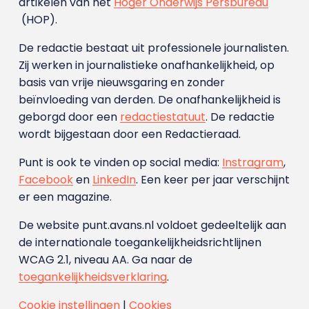
artikelen van het
Hoger Onderwijs Persbureau
(HOP).
De redactie bestaat uit professionele journalisten.
Zij werken in journalistieke onafhankelijkheid, op
basis van vrije nieuwsgaring en zonder
beïnvloeding van derden. De onafhankelijkheid is
geborgd door een
redactiestatuut
. De redactie
wordt bijgestaan door een Redactieraad.
Punt is ook te vinden op social media:
Instragram
,
Facebook
en
LinkedIn
. Een keer per jaar verschijnt
er een magazine.
De website punt.avans.nl voldoet gedeeltelijk aan
de internationale toegankelijkheidsrichtlijnen
WCAG 2.1, niveau AA. Ga naar de
toegankelijkheidsverklaring
.
Cookie instellingen
|
Cookies