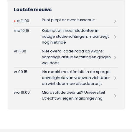
Laatste nieuws
Punt piept er even tussenuit
di 11:00
ma 10:15
Kabinet wil meer studenten in
nuttige studierichtingen, maar zegt
nog niet hoe
vr 11:00
Niet overal code rood op Avans:
sommige afstudeerzittingen gingen
wel door
vr 09:15
Iris maakt met één blik in de spiegel
onveiligheid van vrouwen zichtbaar
en wint daarmee afstudeerprijs
wo 16:00
Microsoft de deur uit? Universiteit
Utrecht wil eigen mailomgeving