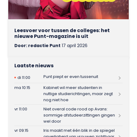
Leesvoer voor tussen de colleges: het
nieuwe Punt-magazine is uit
Door: redactie Punt
17 april 2026
Laatste nieuws
Punt piept er even tussenuit
di 11:00
ma 10:15
Kabinet wil meer studenten in
nuttige studierichtingen, maar zegt
nog niet hoe
vr 11:00
Niet overal code rood op Avans:
sommige afstudeerzittingen gingen
wel door
vr 09:15
Iris maakt met één blik in de spiegel
onveiligheid van vrouwen zichtbaar