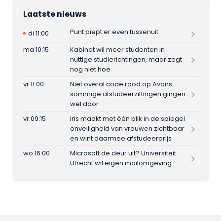
Laatste nieuws
Punt piept er even tussenuit
di 11:00
ma 10:15
Kabinet wil meer studenten in
nuttige studierichtingen, maar zegt
nog niet hoe
vr 11:00
Niet overal code rood op Avans:
sommige afstudeerzittingen gingen
wel door
vr 09:15
Iris maakt met één blik in de spiegel
onveiligheid van vrouwen zichtbaar
en wint daarmee afstudeerprijs
wo 16:00
Microsoft de deur uit? Universiteit
Utrecht wil eigen mailomgeving